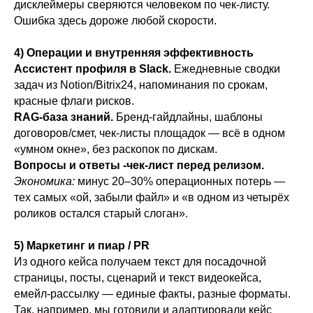
дисклеймеры сверяются человеком по чек-листу.
Ошибка здесь дороже любой скорости.
4) Операции и внутренняя эффективность
Ассистент профиля в Slack.
Ежедневные сводки
задач из Notion/Bitrix24, напоминания по срокам,
красные флаги рисков.
RAG-база знаний.
Бренд-гайдлайны, шаблоны
договоров/смет, чек-листы площадок — всё в одном
«умном окне», без раскопок по дискам.
Вопросы и ответы -чек-лист перед релизом.
Экономика:
минус 20–30% операционных потерь —
тех самых «ой, забыли файл» и «в одном из четырёх
роликов остался старый слоган».
5) Маркетинг и пиар / PR
Из одного кейса получаем текст для посадочной
страницы, посты, сценарий и текст видеокейса,
емейл-рассылку — единые факты, разные форматы.
Так, например, мы готовили и адаптировали кейс