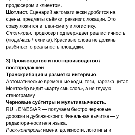
продюсером и клиентом.
Шотлист.
Сценарий автоматически дробится на
сцены, предметы съёмки, реквизит, локации. Это
сразу ложится в план-смету и логистику.
Стоп-кран:
продюсер подтверждает реалистичность
(люди/часы/техника). Красивые слова не должны
разбиться о реальность площадки.
3) Производство и постпроизводство /
постпродакшен
Транскрибация и разметка интервью.
Автоматические временные коды, теги, нарезка цитат.
Монтажёр видит «карту смыслов», а не глухую
стенограмму.
Черновые субтитры и мультиязычность.
RU→EN/ES/AR — получаем быстро черновые
дорожки и дубляж-скрипт. Финальная вычитка — у
редактора-носителя языка.
Риск-контроль:
имена, должности, логотипы и