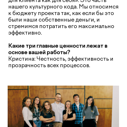
научились находить поисковые запросы,
которые упускают конкуренты, и
создавать такие ТЗ, по которым
экспертам приятно писать. В итоге наши
статьи получают в 2-3 раза больше
органического трафика.
Руслан: Лучшие идеи рождаются из
глубокого погружения. Когда мы
начинаем работать с новым брендом для
меня важно его «пощупать»: я стараюсь
купить всю линейку продукции, пробую,
чтобы понять, чем живет бренд и
действительно ли это качественный
продукт. Мы стремимся стать для
клиента настоящей in-house-командой.
Кристина: Магия происходит, когда есть
четкое понимание бизнес-задачи и ты
ставишь себя на место целевой
аудитории. Когда ты пытаешься понять,
как бы ты хотел, чтобы бренд с тобой
коммуницировал, и накладываешь это на
свою экспертизу — рождаются самые
эффективные решения.
Какой метафорой можно описать