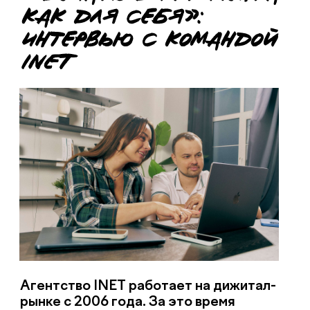
Агентство INET работает на дижитал-
рынке с 2006 года. За это время
небольшая интернет-студия,
основанная студентами, выросла в
компанию, которая реализует проекты
для L'Oréal, Nutricia, «Черноголовки» и
других крупных брендов.
Мы поговорили с основателем
агентства Русланом, директором
клиентского сервиса Кристиной и
руководителем SEO-департамента
Ярославом о том, как им удается
сочетать экспертизу с человеческим
подходом, в чём магия их работы и
почему они готовы часами спорить о
кандидатах на собеседованиях.
С чего началась история INET?