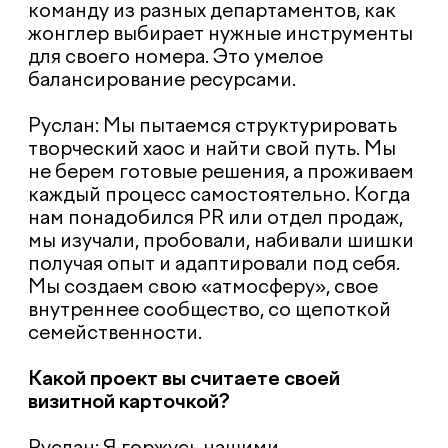
посещаемостью 20 миллионов
уникальных пользователей в год.
Практически вся аудитория,
интересующаяся темой бьюти в России,
проходила через этот портал. Мы
отвечали за SEO, техническую
разработку, дизайн и быструю загрузку
страниц, что было критически важно для
такого высоконагруженного проекта.
Были ли случаи, когда скептически
настроенный клиент становился вашим
фанатом?
Кристина: Да, самый яркий пример —
один из наших технологических гигантов
(NDA). Мы начали работать с ними в 2022
году по веб-лендингам для направлений
музыки и кино, чтобы выйти на быстрые
темпы реализации в крайне сжатые
сроки работы. Мы пересобрали команду
и процессы специально под клиента.
Переломным моментом стал проект
NDA. Мы с нуля создали его за неделю,
несколько раз перерисовав дизайн.
Этим мы утвердили репутацию в клиенте
и поставили такие проекты на поток.
Теперь, когда у нашего горячо любимого