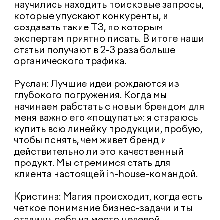
Какой проект вы считаете своей
визитной карточкой?
Руслан: Я горжусь нашими
федеральными медицинскими
платформами, которые мы
разрабатываем уже более 6 лет. Это
проекты для фармацевтов и врачей —
педиатров, онкологов. Мы развивали их с
нуля. Это не просто обучающие порталы,
мы проводим там обсервационные
исследования: врачи загружают данные
пациентов до и после лечения, что
позволяет накапливать уникальную
информацию. Эти проекты помогают
повышать качество консультирования в
аптеках и эффективность лечения по
всей стране.
Мы отвечаем при разработке проекта за
всё: от дизайна и технической
разработки до его последующей
поддержки и развития. Нам нравится,
что в этих проектах мы можем быть
частью чего-то большего, важного и
нужного людям, работать в большой
коллаборации с клиентом в