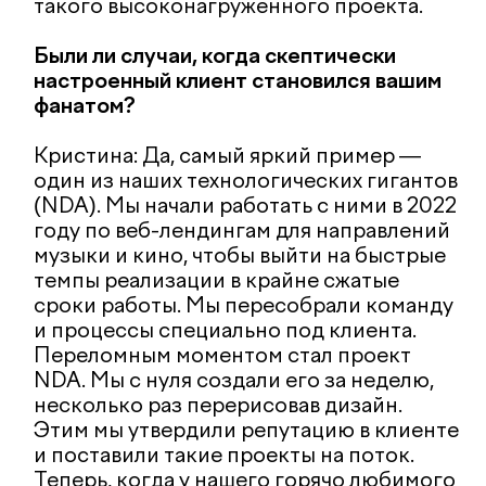
Кристина: INET — это умное агентство
диджитал-коммуникаций с вами в
команде. Мы поможем в достижении
любых диджитал-целей с человеческим
подходом. Мы работаем на рынке более
18 лет и обладаем экспертизой в вебе,
SEO, брендинге, креативном дизайне,
контенте и видео-продакшене.
ЕСЛИ WEB-DIGITAL, ТО ПОДОЙДЕТ
INET
УЖЕ ДОСТУПНО НА ПЛАТФОРМЕ
NEWBIZ
ВСЕ АГЕНТСТВА