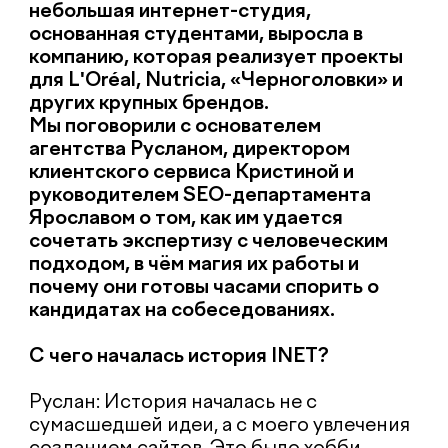
Руслан: История началась не с
сумасшедшей идеи, а с моего увлечения
созданием сайтов. Это было хобби,
которое переросло в нечто большее. В
2006 году, будучи студентом, я понял,
что хочу попробовать сделать что-то
свое. У нас не было мыслей о деньгах или
ответственности — только желание
самореализации. Я кинул клич в
институте, и так собралась первая
команда: верстальщик, программист,
дизайнер и я в роли менеджера.
Название INET — это не просто про
«интернет». Частица i — это «я», а net —
«сеть». Идея была в том, чтобы через
нашу сеть объединять клиентов с их
аудиторией. Мы с самого начала хотели
делать что-то полезное для общества.
В чём ваша главная суперсила? Что вы
делаете такого, чего не делают другие?
Кристина: Наша суперсила — это
диджитал-услуги с человеческим лицом.
У нас сильный технический бэкграунд и