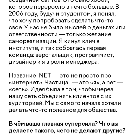
команда экспертов, но главное, что
отмечают клиенты, — это подвижный,
клиентоориентированный сервис. Мы не
работаем по модели «заказчик—
исполнитель». Мы разделяем
ответственность за проект 50 на 50,
работаем в синергии. Это настоящий
партнерский подход на который мы
всегда стараемся выйти с клиентом.
Наша цель в работе — это рост
отношений с клиентом «заказчик +
исполнитель» в «партнер + партнер», и
это не просто слова.
Ярослав: Я бы добавил принцип: «Делать
для клиента как для себя». Это часть
нашего культурного кода. Мы относимся
к бюджету проекта так, как если бы это
были наши собственные деньги, и
стремимся потратить его максимально
эффективно.
Какие три главные ценности лежат в
основе вашей работы?
Кристина: Честность, эффективность и
прозрачность всех процессов.