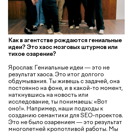
атмосферу в команде?
Ярослав: Я представляю себе поляну, на
которой много уютных пещерок. Каждый
сидит в своей, думает, работает. А в
центре — костер, к которому все
выходят для обсуждений и встреч. Это
процесс перехода от индивидуальной
работы к коллективной.
Кристина: Моя метафора — жонглер.
Под каждую задачу мы собираем
команду из разных департаментов, как
жонглер выбирает нужные инструменты
для своего номера. Это умелое
балансирование ресурсами.
Руслан: Мы пытаемся структурировать
творческий хаос и найти свой путь. Мы
не берем готовые решения, а проживаем
каждый процесс самостоятельно. Когда
нам понадобился PR или отдел продаж,
мы изучали, пробовали, набивали шишки
получая опыт и адаптировали под себя.
Мы создаем свою «атмосферу», свое
внутреннее сообщество, со щепоткой
семейственности.