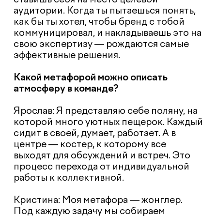
максимальном погружении, чувствовать,
что мы партнеры и мы несем полною
ответственность за результат.
Расскажите о бренде, который
кардинально изменился благодаря
вашей работе.
Ярослав: В 2016 году к нам обратилась
компания L’Oréal. Их контентный проект
о макияже Makeup.ru не показывал
желаемых результатов. Мы провели
аудит, нашли точки роста и за 2 года
вывели проект на первое место в нише с