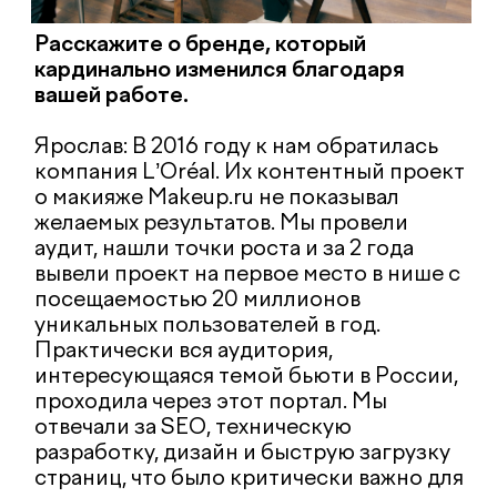
рекламы SmartErid.
Мы разрабатываем B2E-платформы для
систематизации внутренней мотивации
и развития сотрудников, считаю это
большим трендом на рынке, на котором
есть нехватка кадров, — и гораздо
эффективнее развивать своих
сотрудников: стоимость найма
продолжает расти.
Кроме того, мы активно инвестируем в
направление кибербезопасности.
Защита персональных данных
становится всё важнее — мы очень
внимательно относимся к любым
данным наших клиентов. Второй год
подряд мы получаем международный
сертификат по кибербезопасности
Cybervadis (основанный на ISO27001), к
тому же мы являемся операторами
персональных данных в Минцифры.
Если бы нужно было донести одну
главную мысль о вашем агентстве для
всех маркетологов, что бы это было?