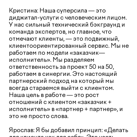
Как в агентстве рождаются гениальные
идеи? Это хаос мозговых штурмов или
тихое озарение?
Ярослав: Гениальные идеи — это не
результат хаоса. Это итог долгого
обдумывания. Ты живешь с задачей, она
постоянно на фоне, и в какой-то момент,
наткнувшись на новость или
исследование, ты понимаешь: «Вот
оно!». Например, наши подходы к
созданию семантики для SEO-проектов.
Это не было озарением — это результат
многолетней кропотливой работы. Мы