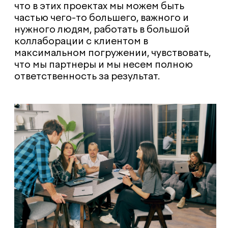
готов не только учиться, но и
привносить в компанию что-то новое,
расширять нашу экспертизу. И главное
— у него должны гореть глаза. Научить
хард-скиллам можно, а вот энергии,
желанию развиваться и вести за собой
команду — нет.
Ярослав: Я бы добавил умение быть
честным. Например, честно сказать: «Я
этого не знаю, но хочу изучить». В эпоху,
когда всё можно загуглить, это
особенно ценно. Мы ищем людей с
развитыми софт-скилами — тех, кто
понимает с первого раза, задает
правильные вопросы и обладает
логическим мышлением.
Как изменится роль агентства через 5
лет?
Руслан: Мы движемся от компании,
оказывающей услуги, к сервисно-
продуктовой компании. У нас уже есть
свои собственные проекты для рынка,
например сервис по
автоматизированной маркировке